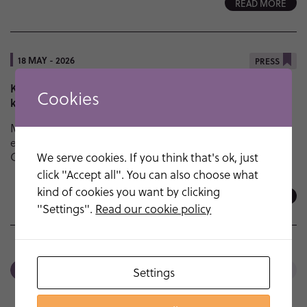
READ MORE
18 MAY - 2026
PRESS
Kommuniké från extra bolagsstämma (tillika första
Cookies
kontrollstämma) i Monivent AB (publ)
Monivent AB (publ) (”Bolaget”) avhöll den 18 maj 2026
extra bolagsstämma (tillika första kontrollstämma) i
We serve cookies. If you think that's ok, just
Göteborg. Vid stämman…
click "Accept all". You can also choose what
kind of cookies you want by clicking
READ MORE
"Settings".
Read our cookie policy
<<
Settings