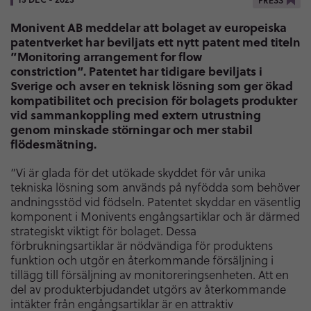
PRESS
Monivent AB meddelar att bolaget av europeiska
patentverket har beviljats ett nytt patent med titeln
”Monitoring arrangement for flow
constriction”. Patentet har tidigare beviljats i
Sverige och avser en teknisk lösning som ger ökad
kompatibilitet och precision för bolagets produkter
vid sammankoppling med extern utrustning
genom minskade störningar och mer stabil
flödesmätning.
”Vi är glada för det utökade skyddet för vår unika
tekniska lösning som används på nyfödda som behöver
andningsstöd vid födseln. Patentet skyddar en väsentlig
komponent i Monivents engångsartiklar och är därmed
strategiskt viktigt för bolaget. Dessa
förbrukningsartiklar är nödvändiga för produktens
funktion och utgör en återkommande försäljning i
tillägg till försäljning av monitoreringsenheten. Att en
del av produkterbjudandet utgörs av återkommande
intäkter från engångsartiklar är en attraktiv