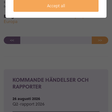
simuleringsträning på utbildningsdockor som bygger på samma
Accept all
teknik som den kliniska produkten.
Bilaga:
2023-12-15 Monivent har beviljats patent i
Europa
<<
>>
KOMMANDE HÄNDELSER OCH
RAPPORTER
26 augusti 2026
Q2-rapport 2026