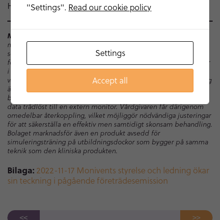
Hemsida: www.monivent.se
"Settings".
Read our cookie policy
Monivent AB
(”Monivent”) utvecklar, tillverkar och säljer
medicintekniska produkter i syfte att förbättra den akuta vården
Settings
som ges till nyfödda barn som har behov av andningsstöd vid
födseln. Ungefär tre till sex procent av alla nyfödda barn hamnar
i denna kritiska situation och vårdpersonal saknar idag bra
Accept all
verktyg för att bestämma hur effektiv denna manuella ventilering
är. Monivent har utvecklat utrustning som mäter luftflödet till
barnet direkt i ansiktsmasken via en sensormodul som skickar
data trådlöst till en extern monitor. Vårdgivaren får därigenom
omedelbar återkoppling, vilket möjliggör nödvändiga justeringar
för att säkerställa en effektiv men samtidigt skonsam behandling.
Bolaget marknadsför även en produkt avsedd för
simuleringsträning på utbildningsdockor som bygger på samma
teknik som den kliniska produkten.
Bilaga:
2022-11-17 Monivents styrelse och ledning ökar
sin teckning i pågående företrädesemission
<<
>>