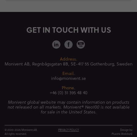
GET IN TOUCH WITH US
Address.
Monivent AB, Regnbågsgatan 8B,
SE-417 55 Gothenburg, Sweden
Email.
info@monivent.se
Phone.
+46 (0) 31 395 48 40
Monivent global website may contain information on products
not released on all markets. Monivent® Neo100 is not available
for sale in the United States.
© 2020-2026 Monivent AB.
PRIVACY POLICY
Design by
All rights reserved.
Plucera
Webbyrå