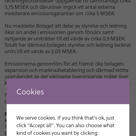
teckningsförbindelser uppgående till sammanlagt cirka
3,75 MSEK och därutöver ingick ett antal externa
investerare emissionsgarantier om cirka 5 MSEK.
Nu meddelar Bolaget att delar av styrelse och ledning
ökar sin andel i emissionen genom förvärv samt
nyttjande av uniträtter till ett värde av cirka 0,9 MSEK.
Totalt har därmed bolagets styrelse och ledning tecknat
units till ett värde av 2,03 MSEK.
Emissionerna genomförs för att främst öka bolagets
expansion och marknadsetablering och därmed stötta
uppnåendet av det viktigaste övergripande målet över
kommande år, vilket är att signifikant öka försäljningen.
Cookies
Teckningsperioden i företrädesemissionen pågår fram
till den 22 november.
För mer information, vänligen kontakta:
We serve cookies. If you think that's ok, just
Karin Dahllöf, VD
click "Accept all". You can also choose what
Telefon: +46 70 748 01 30
kind of cookies you want by clicking
E-post: karin@monivent.se