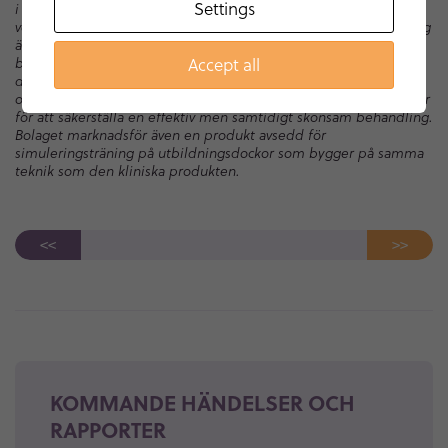
Settings
i denna kritiska situation och vårdpersonal saknar idag bra
verktyg för att bestämma hur effektiv denna manuella ventilering
är. Monivent har utvecklat utrustning som mäter luftflödet till
Accept all
barnet direkt i ansiktsmasken via en sensormodul som skickar
data trådlöst till en extern monitor. Vårdgivaren får därigenom
omedelbar återkoppling, vilket möjliggör nödvändiga justeringar
för att säkerställa en effektiv men samtidigt skonsam behandling.
Bolaget marknadsför även en produkt avsedd för
simuleringsträning på utbildningsdockor som bygger på samma
teknik som den kliniska produkten.
<<
>>
KOMMANDE HÄNDELSER OCH
RAPPORTER