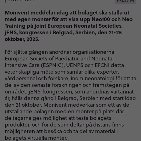
PRESS
Monivent meddelar idag att bolaget ska ställa ut
med egen monter för att visa upp Neo100 och Neo
Training på joint European Neonatal Societies,
jENS, kongressen i Belgrad, Serbien, den 21-25
oktober, 2025.
För sjätte gången anordnar organisationerna
European Society of Paediatric and Neonatal
Intensive Care (ESPNIC), UENPS och EFCNI detta
vetenskapliga möte som samlar olika experter,
vårdpersonal och forskare, inom neonatologi för att ta
del av den senaste forskningen och framstegen på
området. jENS-kongressen, som anordnas vartannat
år, hålls denna gång i Belgrad, Serbien med start idag
den 21 oktober. Monivent medverkar som ett av de
utställande bolagen med en monter på plats där
deltagarna ges möjlighet att testa bolagets
produkter, och för de som deltar på distans finns
möjligheten att besöka och ta del av material i
bolagets virtuella monter.