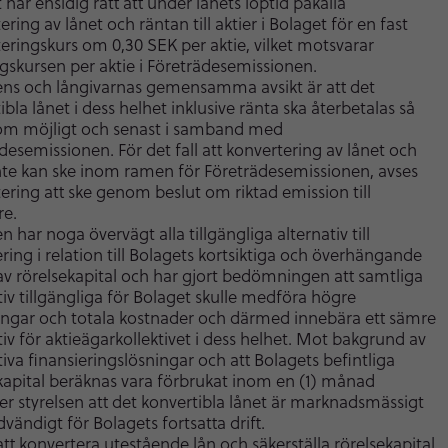
 har ensidig rätt att under lånets löptid påkalla
ering av lånet och räntan till aktier i Bolaget för en fast
eringskurs om 0,30 SEK per aktie, vilket motsvarar
gskursen per aktie i Företrädesemissionen.
ens och långivarnas gemensamma avsikt är att det
ibla lånet i dess helhet inklusive ränta ska återbetalas så
som möjligt och senast i samband med
desemissionen. För det fall att konvertering av lånet och
nte kan ske inom ramen för Företrädesemissionen, avses
ering att ske genom beslut om riktad emission till
re.
n har noga övervägt alla tillgängliga alternativ till
ering i relation till Bolagets kortsiktiga och överhängande
v rörelsekapital och har gjort bedömningen att samtliga
tiv tillgängliga för Bolaget skulle medföra högre
ingar och totala kostnader och därmed innebära ett sämre
tiv för aktieägarkollektivet i dess helhet. Mot bakgrund av
tiva finansieringslösningar och att Bolagets befintliga
kapital beräknas vara förbrukat inom en (1) månad
 styrelsen att det konvertibla lånet är marknadsmässigt
vändigt för Bolagets fortsatta drift.
 att konvertera utestående lån och säkerställa rörelsekapital