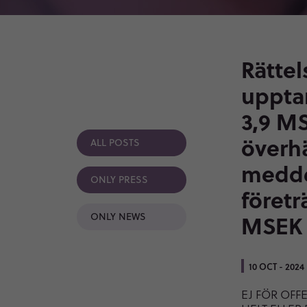
Rättel
upptar
3,9 MS
överh
ALL POSTS
medde
ONLY PRESS
företr
ONLY NEWS
MSEK
10 OCT - 2024
EJ FÖR OFF