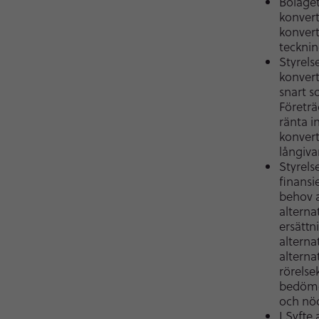
Bolaget
konvert
konvert
tecknin
Styrels
konvert
snart 
Företrä
ränta i
konvert
långiva
Styrelse
finansi
behov a
alterna
ersättn
alterna
alterna
rörelse
bedömer
och nöd
I Syfte