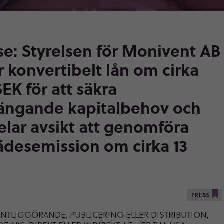
se: Styrelsen för Monivent AB
 konvertibelt lån om cirka
EK för att säkra
ängande kapitalbehov och
lar avsikt att genomföra
ädesemission om cirka 13
PRESS
ENTLIGGÖRANDE, PUBLICERING ELLER DISTRIBUTION,