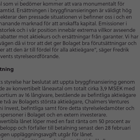
tal som vi bedömer kommer att vara monumentalt för
amtid. Ersättningen i bryggfinansieringen är väldigt hög
ekterar den pressade situationen vi befinner oss i och en
manande marknad för att anskaffa kapital. Emissioner i
storlek och i vår position innebär extrema villkor avseende
rabatter mot aktiekurs och ersättningar från garanter. Vi har
vägen då vi tror att det ger Bolaget bra förutsättningar och
ker att den är till fördel för alla aktieägare”, säger Fredrik
ivents styrelseordförande.
tning
s styrelse har beslutat att uppta bryggfinansiering genom
e av konvertibelt låneavtal om totalt cirka 3,9 MSEK med
sortium av 16 långivare, bestående av befintliga aktieägare
ve två av Bolagets största aktieägare, Chalmers Ventures
i Invest, befintliga samt före detta styrelseledamöter och
spersoner i Bolaget och en extern investerare.
vertibla lånet löper med en fast ränta om 50 procent av
 belopp och förfaller till betalning senast den 28 februari
ngen uppläggningsavgift utgår för lånet.