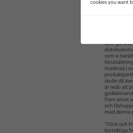
cookies you want by
Kallelse til
november 20
ändring av b
offentliggör
“Jag är myck
som ger oss 
distribution
som vi berät
förutsättnin
marknad i oc
produktportf
skulle då äv
är redo att 
godkännande,
fram emot a
och förhopp
med denna pa
”Först och fr
kortsiktiga 