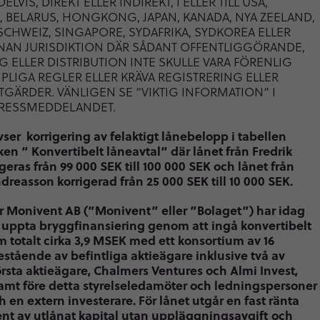
ELVIS, DIREKT ELLER INDIREKT, I ELLER TILL USA,
, BELARUS, HONGKONG, JAPAN, KANADA, NYA ZEELAND,
SCHWEIZ, SINGAPORE, SYDAFRIKA, SYDKOREA ELLER
AN JURISDIKTION DÄR SÅDANT OFFENTLIGGÖRANDE,
G ELLER DISTRIBUTION INTE SKULLE VARA FÖRENLIG
PLIGA REGLER ELLER KRÄVA REGISTRERING ELLER
TGÄRDER. VÄNLIGEN SE ”VIKTIG INFORMATION” I
PRESSMEDDELANDET.
vser korrigering av felaktigt lånebelopp i tabellen
ken ”
Konvertibelt låneavtal” där lånet från Fredrik
igeras från 99 000 SEK till 100 000 SEK och lånet från
reasson korrigerad från 25 000 SEK till 10 000 SEK.
ör Monivent AB (”Monivent” eller ”Bolaget”) har idag
t uppta bryggfinansiering genom att ingå konvertibelt
m totalt cirka 3,9 MSEK med ett konsortium av 16
estående av befintliga aktieägare inklusive två av
örsta aktieägare, Chalmers Ventures och Almi Invest,
samt före detta styrelseledamöter och ledningspersoner
h en extern investerare. För lånet utgår en fast ränta
nt av utlånat kapital utan uppläggningsavgift och