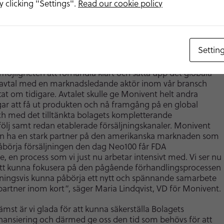
 clicking "Settings".
Read our cookie policy
l den extra bolagsstämman som planeras att hållas den 12
24 för beslut om bemyndigande om nyemission och
olagsordningens gränser för antalet aktier kommer att
as genom ett separat pressmeddelande.
Settin
et tacksam för att vi nu har en bryggfinansiering på plats
möjligheten att förhandla klart och sätta upp det globala
savtal med en marknadsledande aktör inom vår bransch
tat om tidigare. Avtalet skulle ge Monivent helt andra
gar att få ut produkten och nå framgång på en global
h med det tilltänkta bolagets kompletterande
ölj samt redan etablerade försäljningskanaler. Monivent
en ha en stark partner på den amerikanska marknaden som
påbörja försäljningen den dag Neo100 får FDA
 en process som vi just nu arbetar intensivt med. Vi ser nu
tt kunna fokusera på den pågående förhandlingsprocessen
ningsvis kunna påbörja ett nytt och spännande samarbete
rtner inom kort”, säger Maria Lindqvist, VD för Monivent.
ämst är vi glada för att kunna säkerställa Bolagets
finansiering och därmed ge oss den tid som behövs för att