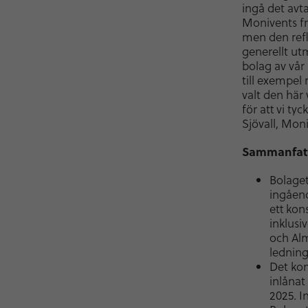
ingå det av
Monivents fr
men den refl
generellt ut
bolag av vår 
till exempel 
valt den här 
för att vi tyc
Sjövall, Mon
Sammanfat
Bolaget
ingåend
ett kon
inklusi
och Alm
ledning
Det kon
inlånat
2025. I