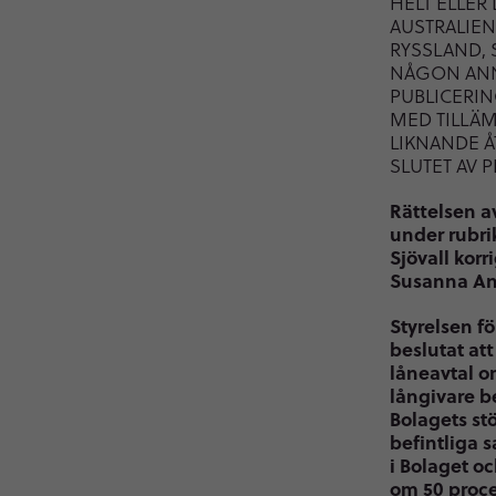
HELT ELLER D
AUSTRALIEN
RYSSLAND, 
NÅGON ANN
PUBLICERIN
MED TILLÄM
LIKNANDE Å
SLUTET AV 
Rättelsen a
under rubri
Sjövall korr
Susanna And
Styrelsen f
beslutat at
låneavtal o
långivare b
Bolagets st
befintliga 
i Bolaget oc
om 50 proce