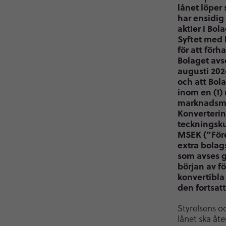
lånet löper 
har ensidig 
aktier i Bol
Syftet med 
för att för
Bolaget avs
augusti 202
och att Bola
inom en (1)
marknadsmäs
Konverterin
teckningsku
MSEK (”Före
extra bolag
som avses ge
början av fö
konvertibla 
den fortsat
Styrelsens o
lånet ska åt