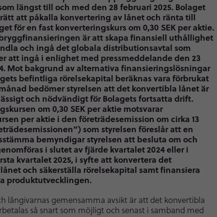
som längst till och med den 28 februari 2025. Bolaget
rätt att påkalla konvertering av lånet och ränta till
aget för en fast konverteringskurs om 0,30 SEK per aktie.
bryggfinansieringen är att skapa finansiell uthållighet
handla och ingå det globala distributionsavtal som
er att ingå i enlighet med pressmeddelande den 23
4. Mot bakgrund av alternativa finansieringslösningar
gets befintliga rörelsekapital beräknas vara förbrukat
 månad bedömer styrelsen att det konvertibla lånet är
sigt och nödvändigt för Bolagets fortsatta drift.
gskursen om 0,30 SEK per aktie motsvarar
rsen per aktie i den företrädesemission om cirka 13
trädesemissionen”) som styrelsen föreslår att en
sstämma bemyndigar styrelsen att besluta om och
nomföras i slutet av fjärde kvartalet 2024 eller i
rsta kvartalet 2025, i syfte att konvertera det
lånet och säkerställa rörelsekapital samt finansiera
ta produktutvecklingen.
ch långivarnas gemensamma avsikt är att det konvertibla
erbetalas så snart som möjligt och senast i samband med