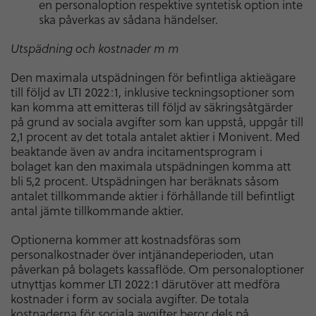
en personaloption respektive syntetisk option inte
ska påverkas av sådana händelser.
Utspädning och kostnader m m
Den maximala utspädningen för befintliga aktieägare
till följd av LTI 2022:1, inklusive teckningsoptioner som
kan komma att emitteras till följd av säkringsåtgärder
på grund av sociala avgifter som kan uppstå, uppgår till
2,1 procent av det totala antalet aktier i Monivent. Med
beaktande även av andra incitamentsprogram i
bolaget kan den maximala utspädningen komma att
bli 5,2 procent. Utspädningen har beräknats såsom
antalet tillkommande aktier i förhållande till befintligt
antal jämte tillkommande aktier.
Optionerna kommer att kostnadsföras som
personalkostnader över intjänandeperioden, utan
påverkan på bolagets kassaflöde. Om personaloptioner
utnyttjas kommer LTI 2022:1 därutöver att medföra
kostnader i form av sociala avgifter. De totala
kostnaderna för sociala avgifter beror dels på