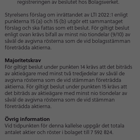
registreringen av beslutet hos Bolagsverket.
Styrelsens förslag om inrättandet av LTI 2022:1 enligt
punkterna 15 (a) och 15 (b) utgör ett sammantaget
förslag och ska fattas som ett beslut. För giltigt beslut
enligt ovan krävs bifall av minst nio tiondelar (9/10) av
såväl de avgivna rösterna som de vid bolagsstämman
företrädda aktierna.
Majoritetskrav
För giltigt beslut under punkten 14 krävs att det biträds
av aktieägare med minst två tredjedelar av såväl de
avgivna rösterna som de vid stämman företrädda
aktierna. För giltigt beslut under punkten 15 krävs att
det biträds av aktieägare med minst nio tiondelar av
såväl de avgivna rösterna som de vid stämman
företrädda aktierna.
Övrig information
Vid tidpunkten för denna kallelse uppgår det totala
antalet aktier och röster i bolaget till 7 592 824.