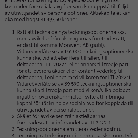
kostnader för sociala avgifter som kan uppstå till följd
av utnyttjandet av personaloptioner. Aktiekapitalet kan
öka med högst 41 397,50 kronor.
Rätt att teckna de nya teckningsoptionerna ska,
med avvikelse från aktieägarnas företrädesrätt,
endast tillkomma Monivent AB (publ).
Vidareöverlåtelse av 126 000 teckningsoptioner ska
kunna ske, vid ett eller flera tillfällen, till
deltagarna i LTI 2022:1 eller annars till tredje part
för att leverera aktier eller kontant vederlag till
deltagarna, i enlighet med villkoren för LTI 2022:1.
Vidareöverlåtelse av 39 590 teckningsoptioner ska
kunna ske till tredje part med vilken/vilka bolaget
ingått en överenskommelse i syfte att inbringa
kapital för täckning av sociala avgifter kopplade till
utnyttjandet av personaloptioner.
Skälet för avvikelsen från aktieägarnas
företrädesrätt är införandet av LTI 2022:1.
Teckningsoptionerna emitteras vederlagsfritt.
Teckning av teckningsoptionerna ska ske inom två