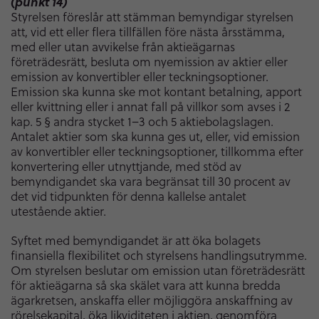
(punkt 14)
Styrelsen föreslår att stämman bemyndigar styrelsen
att, vid ett eller flera tillfällen före nästa årsstämma,
med eller utan avvikelse från aktieägarnas
företrädesrätt, besluta om nyemission av aktier eller
emission av konvertibler eller teckningsoptioner.
Emission ska kunna ske mot kontant betalning, apport
eller kvittning eller i annat fall på villkor som avses i 2
kap. 5 § andra stycket 1–3 och 5 aktiebolagslagen.
Antalet aktier som ska kunna ges ut, eller, vid emission
av konvertibler eller teckningsoptioner, tillkomma efter
konvertering eller utnyttjande, med stöd av
bemyndigandet ska vara begränsat till 30 procent av
det vid tidpunkten för denna kallelse antalet
utestående aktier.
Syftet med bemyndigandet är att öka bolagets
finansiella flexibilitet och styrelsens handlingsutrymme.
Om styrelsen beslutar om emission utan företrädesrätt
för aktieägarna så ska skälet vara att kunna bredda
ägarkretsen, anskaffa eller möjliggöra anskaffning av
rörelsekapital, öka likviditeten i aktien, genomföra