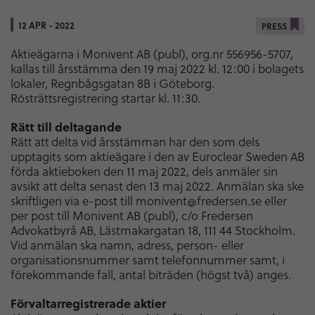
12 APR - 2022
PRESS
Aktieägarna i Monivent AB (publ), org.nr 556956-5707,
kallas till årsstämma den 19 maj 2022 kl. 12:00 i bolagets
lokaler, Regnbågsgatan 8B i Göteborg.
Rösträttsregistrering startar kl. 11:30.
Rätt till deltagande
Rätt att delta vid årsstämman har den som dels
upptagits som aktieägare i den av Euroclear Sweden AB
förda aktieboken den 11 maj 2022, dels anmäler sin
avsikt att delta senast den 13 maj 2022. Anmälan ska ske
skriftligen via e-post till monivent@fredersen.se eller
per post till Monivent AB (publ), c/o Fredersen
Advokatbyrå AB, Lästmakargatan 18, 111 44 Stockholm.
Vid anmälan ska namn, adress, person- eller
organisationsnummer samt telefonnummer samt, i
förekommande fall, antal biträden (högst två) anges.
Förvaltarregistrerade aktier