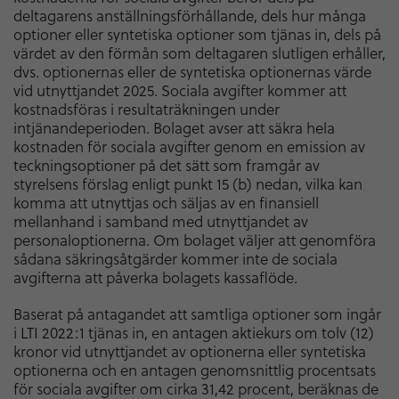
deltagarens anställningsförhållande, dels hur många
optioner eller syntetiska optioner som tjänas in, dels på
värdet av den förmån som deltagaren slutligen erhåller,
dvs. optionernas eller de syntetiska optionernas värde
vid utnyttjandet 2025. Sociala avgifter kommer att
kostnadsföras i resultaträkningen under
intjänandeperioden. Bolaget avser att säkra hela
kostnaden för sociala avgifter genom en emission av
teckningsoptioner på det sätt som framgår av
styrelsens förslag enligt punkt 15 (b) nedan, vilka kan
komma att utnyttjas och säljas av en finansiell
mellanhand i samband med utnyttjandet av
personaloptionerna. Om bolaget väljer att genomföra
sådana säkringsåtgärder kommer inte de sociala
avgifterna att påverka bolagets kassaflöde.
Baserat på antagandet att samtliga optioner som ingår
i LTI 2022:1 tjänas in, en antagen aktiekurs om tolv (12)
kronor vid utnyttjandet av optionerna eller syntetiska
optionerna och en antagen genomsnittlig procentsats
för sociala avgifter om cirka 31,42 procent, beräknas de