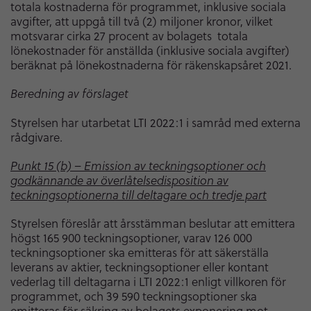
totala kostnaderna för programmet, inklusive sociala
avgifter, att uppgå till två (2) miljoner kronor, vilket
motsvarar cirka 27 procent av bolagets totala
lönekostnader för anställda (inklusive sociala avgifter)
beräknat på lönekostnaderna för räkenskapsåret 2021.
Beredning av förslaget
Styrelsen har utarbetat LTI 2022:1 i samråd med externa
rådgivare.
Punkt 15 (b) – Emission av teckningsoptioner och
godkännande av överlåtelsedisposition av
teckningsoptionerna till deltagare och tredje part
Styrelsen föreslår att årsstämman beslutar att emittera
högst 165 900 teckningsoptioner, varav 126 000
teckningsoptioner ska emitteras för att säkerställa
leverans av aktier, teckningsoptioner eller kontant
vederlag till deltagarna i LTI 2022:1 enligt villkoren för
programmet, och 39 590 teckningsoptioner ska
emitteras för säkring av bolagets exponering mot