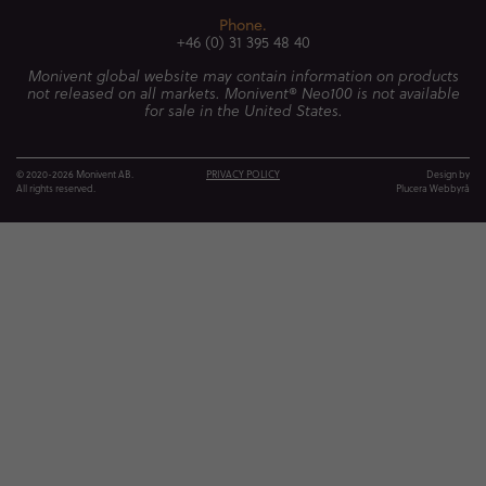
Phone.
+46 (0) 31 395 48 40
Monivent global website may contain information on products
not released on all markets. Monivent® Neo100 is not available
for sale in the United States.
© 2020-2026 Monivent AB.
PRIVACY POLICY
Design by
All rights reserved.
Plucera
Webbyrå