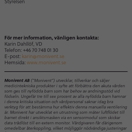
Styrelsen
För mer information, vänligen kontakta:
Karin Dahllöf, VD
Telefon: +46 70 748 01 30
E-post:
karin@monivent.se
Hemsida:
www.monivent.se
Monivent AB
(”Monivent”) utvecklar, tillverkar och säljer
medicintekniska produkter i syfte att förbättra den akuta vården
som ges till nyfödda barn som har behov av andningsstöd vid
födseln. Ungefär tre till sex procent av alla nyfödda barn hamnar
i denna kritiska situation och vårdpersonal saknar idag bra
verktyg för att bestämma hur effektiv denna manuella ventilering
är. Monivent har utvecklat en utrustning som mäter luftflödet till
barnet direkt i ansiktsmasken via en sensormodul som skickar
data trådlöst till en extern monitor. Vårdgivaren får därigenom
omedelbar återkoppling, vilket möjliggör nödvändiga justeringar