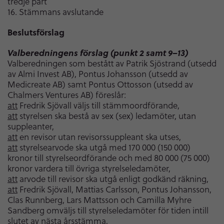
tredje part
16. Stämmans avslutande
Beslutsförslag
Valberedningens förslag (punkt 2 samt 9–13)
Valberedningen som bestått av Patrik Sjöstrand (utsedd
av Almi Invest AB), Pontus Johansson (utsedd av
Medicreate AB) samt Pontus Ottosson (utsedd av
Chalmers Ventures AB) föreslår:
att
Fredrik Sjövall väljs till stämmoordförande,
att
styrelsen ska bestå av sex (sex) ledamöter, utan
suppleanter,
att
en revisor utan revisorssuppleant ska utses,
att
styrelsearvode ska utgå med 170 000 (150 000)
kronor till styrelseordförande och med 80 000 (75 000)
kronor vardera till övriga styrelseledamöter,
att
arvode till revisor ska utgå enligt godkänd räkning,
att
Fredrik Sjövall, Mattias Carlsson, Pontus Johansson,
Clas Runnberg, Lars Mattsson och Camilla Myhre
Sandberg omväljs till styrelseledamöter för tiden intill
slutet av nästa årsstämma,