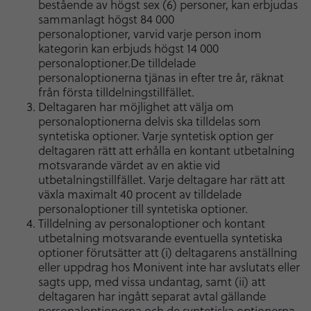
bestående av högst sex (6) personer, kan erbjudas
sammanlagt högst 84 000
personaloptioner, varvid varje person inom
kategorin kan erbjuds högst 14 000
personaloptioner.De tilldelade
personaloptionerna tjänas in efter tre år, räknat
från första tilldelningstillfället.
Deltagaren har möjlighet att välja om
personaloptionerna delvis ska tilldelas som
syntetiska optioner. Varje syntetisk option ger
deltagaren rätt att erhålla en kontant utbetalning
motsvarande värdet av en aktie vid
utbetalningstillfället. Varje deltagare har rätt att
växla maximalt 40 procent av tilldelade
personaloptioner till syntetiska optioner.
Tilldelning av personaloptioner och kontant
utbetalning motsvarande eventuella syntetiska
optioner förutsätter att (i) deltagarens anställning
eller uppdrag hos Monivent inte har avslutats eller
sagts upp, med vissa undantag, samt (ii) att
deltagaren har ingått separat avtal gällande
personaloptionerna och de syntetiska optionerna