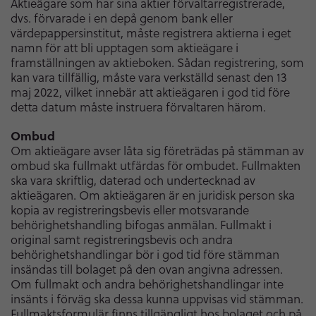
Aktieägare som har sina aktier förvaltarregistrerade,
dvs. förvarade i en depå genom bank eller
värdepappersinstitut, måste registrera aktierna i eget
namn för att bli upptagen som aktieägare i
framställningen av aktieboken. Sådan registrering, som
kan vara tillfällig, måste vara verkställd senast den 13
maj 2022, vilket innebär att aktieägaren i god tid före
detta datum måste instruera förvaltaren härom.
Ombud
Om aktieägare avser låta sig företrädas på stämman av
ombud ska fullmakt utfärdas för ombudet. Fullmakten
ska vara skriftlig, daterad och undertecknad av
aktieägaren. Om aktieägaren är en juridisk person ska
kopia av registreringsbevis eller motsvarande
behörighetshandling bifogas anmälan. Fullmakt i
original samt registreringsbevis och andra
behörighetshandlingar bör i god tid före stämman
insändas till bolaget på den ovan angivna adressen.
Om fullmakt och andra behörighetshandlingar inte
insänts i förväg ska dessa kunna uppvisas vid stämman.
Fullmaktsformulär finns tillgängligt hos bolaget och på