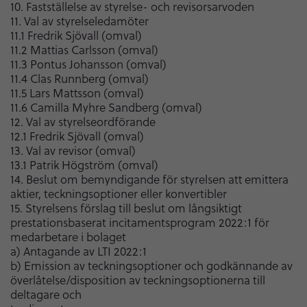
10. Fastställelse av styrelse- och revisorsarvoden
11. Val av styrelseledamöter
11.1 Fredrik Sjövall (omval)
11.2 Mattias Carlsson (omval)
11.3 Pontus Johansson (omval)
11.4 Clas Runnberg (omval)
11.5 Lars Mattsson (omval)
11.6 Camilla Myhre Sandberg (omval)
12. Val av styrelseordförande
12.1 Fredrik Sjövall (omval)
13. Val av revisor (omval)
13.1 Patrik Högström (omval)
14. Beslut om bemyndigande för styrelsen att emittera
aktier, teckningsoptioner eller konvertibler
15. Styrelsens förslag till beslut om långsiktigt
prestationsbaserat incitamentsprogram 2022:1 för
medarbetare i bolaget
a) Antagande av LTI 2022:1
b) Emission av teckningsoptioner och godkännande av
överlåtelse/disposition av teckningsoptionerna till
deltagare och