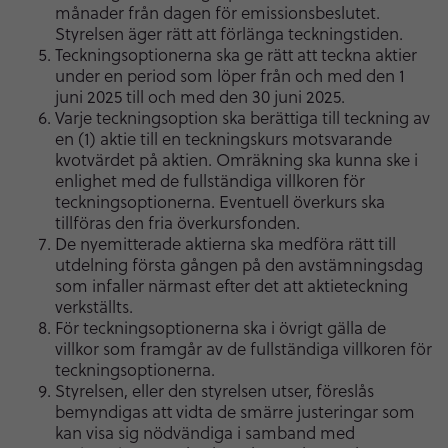
månader från dagen för emissionsbeslutet.
Styrelsen äger rätt att förlänga teckningstiden.
Teckningsoptionerna ska ge rätt att teckna aktier
under en period som löper från och med den 1
juni 2025 till och med den 30 juni 2025.
Varje teckningsoption ska berättiga till teckning av
en (1) aktie till en teckningskurs motsvarande
kvotvärdet på aktien. Omräkning ska kunna ske i
enlighet med de fullständiga villkoren för
teckningsoptionerna. Eventuell överkurs ska
tillföras den fria överkursfonden.
De nyemitterade aktierna ska medföra rätt till
utdelning första gången på den avstämningsdag
som infaller närmast efter det att aktieteckning
verkställts.
För teckningsoptionerna ska i övrigt gälla de
villkor som framgår av de fullständiga villkoren för
teckningsoptionerna.
Styrelsen, eller den styrelsen utser, föreslås
bemyndigas att vidta de smärre justeringar som
kan visa sig nödvändiga i samband med