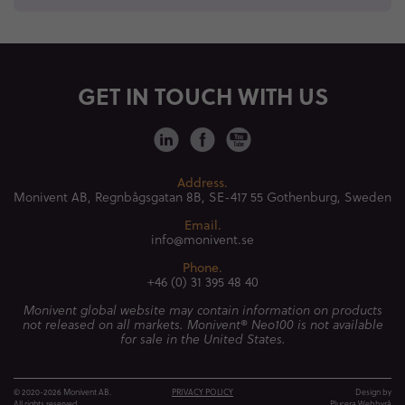
GET IN TOUCH WITH US
Address.
Monivent AB, Regnbågsgatan 8B,
SE-417 55 Gothenburg, Sweden
Email.
info@monivent.se
Phone.
+46 (0) 31 395 48 40
Monivent global website may contain information on products
not released on all markets. Monivent® Neo100 is not available
for sale in the United States.
© 2020-2026 Monivent AB.
PRIVACY POLICY
Design by
All rights reserved.
Plucera
Webbyrå