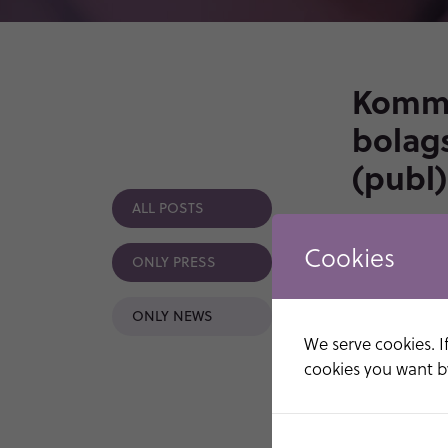
Kommu
bolag
(publ)
ALL POSTS
26 AUG - 2021
Cookies
ONLY PRESS
Monivent AB
bolagsstäm
ONLY NEWS
hölls extra
stämman fat
We serve cookies. If
cookies you want by
Val av nya 
Stämman besl
Camilla Myhr