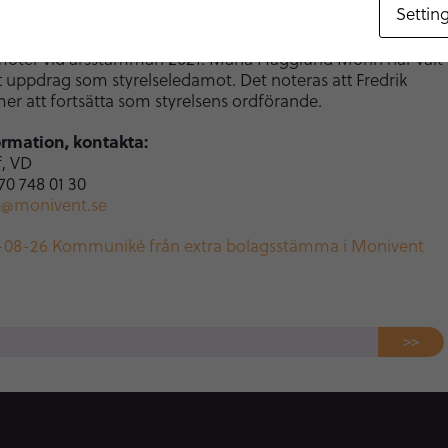
Settin
slutet av nästa årsstämma, utöver Fredrik Sjövall, Mattias
ntus Johansson och Clas Runnberg som valdes till
möter vid årsstämman 2021. Maria Hägglund Morin har valt
tt uppdrag som styrelseledamot. Det noteras att Fredrik
er att fortsätta som styrelsens ordförande.
ormation, kontakta:
f, VD
70 748 01 30
n@monivent.se
-08-26 Kommuniké från extra bolagsstämma i Monivent
>>