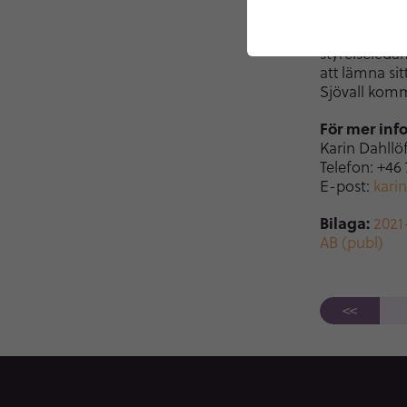
tiden intill 
Carlsson, Po
styrelseleda
att lämna si
Sjövall komm
För mer inf
Karin Dahllö
Telefon: +46 
E-post:
kari
Bilaga:
2021
AB (publ)
<<