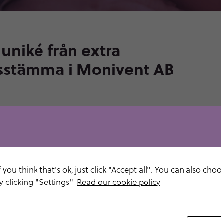
niké från extra
sstämma i Monivent AB
PRESS
 (publ) avhöll den 26 augusti 2021 extra
ma. Med anledning av rådande covid-19-pandemi
 bolagsstämman endast genom poströstning. Vid
tades bland annat följande beslut.
 you think that's ok, just click "Accept all". You can also cho
 clicking "Settings".
Read our cookie policy
styrelseledamöter
utade, i enlighet med valberedningens förslag, om val av
e Sandberg och Lars Mattson till nya styrelseledamöter för